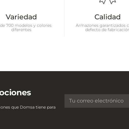
Variedad
Calidad
de 700 modelos y colores
Armazones garantizados c
diferentes
defecto de fabricació
ociones
ciones que Domsa tiene para