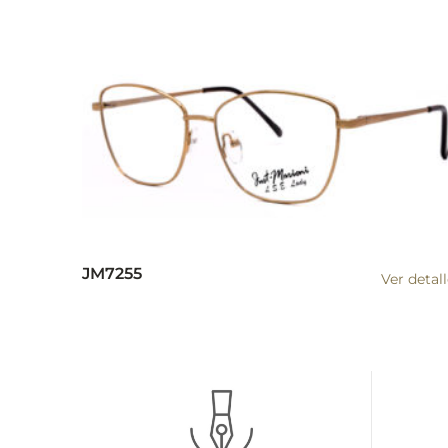
JM7255
Ver detal