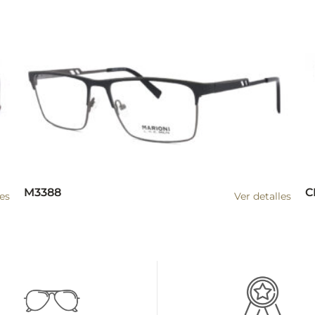
M3388
C
les
Ver detalles