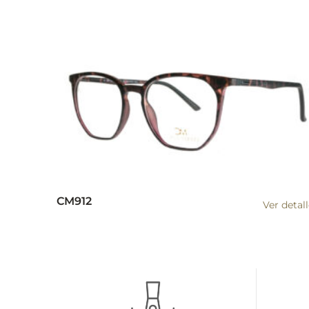
CM912
Ver detal