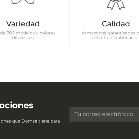
Variedad
Calidad
de 700 modelos y colores
Armazones garantizados c
diferentes
defecto de fabricació
ociones
ciones que Domsa tiene para