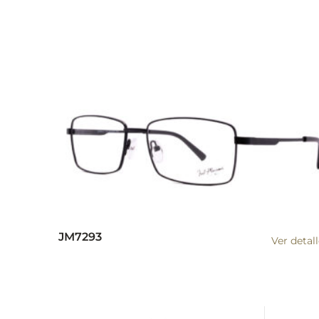
JM7293
Ver detal