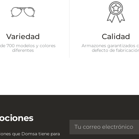
Variedad
Calidad
de 700 modelos y colores
Armazones garantizados c
diferentes
defecto de fabricació
ociones
ciones que Domsa tiene para