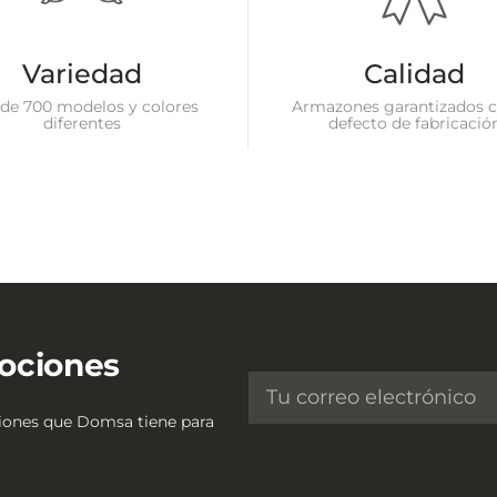
Variedad
Calidad
de 700 modelos y colores
Armazones garantizados c
diferentes
defecto de fabricació
ociones
ciones que Domsa tiene para