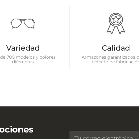
Variedad
Calidad
de 700 modelos y colores
Armazones garantizados c
diferentes
defecto de fabricació
ociones