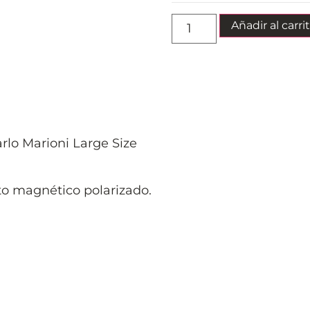
Añadir al carri
rlo Marioni Large Size
to magnético polarizado.