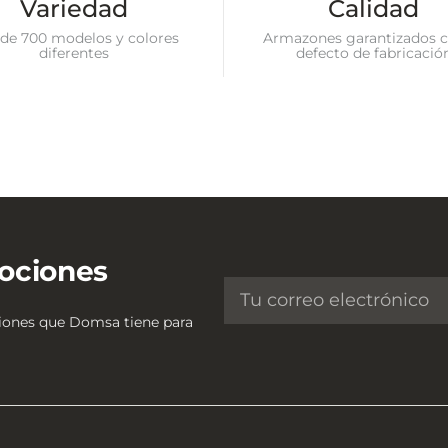
Variedad
Calidad
de 700 modelos y colores
Armazones garantizados c
diferentes
defecto de fabricació
ociones
ciones que Domsa tiene para