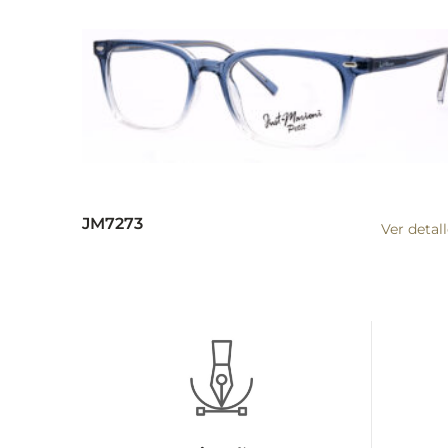
JM7273
Ver detal