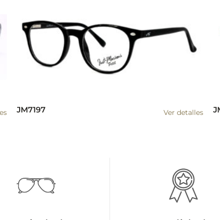
JM7197
J
les
Ver detalles