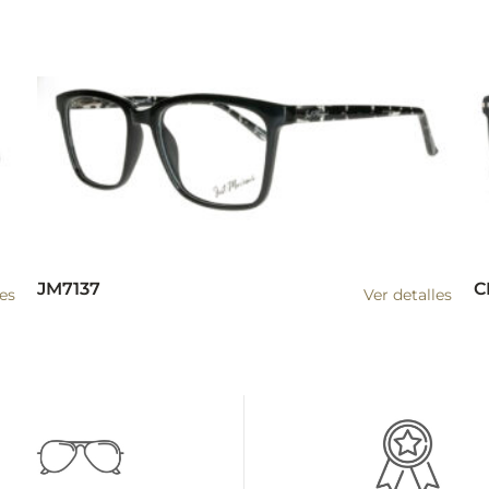
JM7137
C
les
Ver detalles