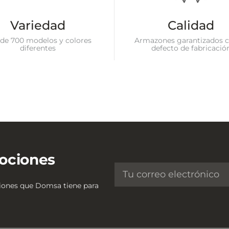
Variedad
Calidad
de 700 modelos y colores
Armazones garantizados c
diferentes
defecto de fabricació
ociones
ciones que Domsa tiene para