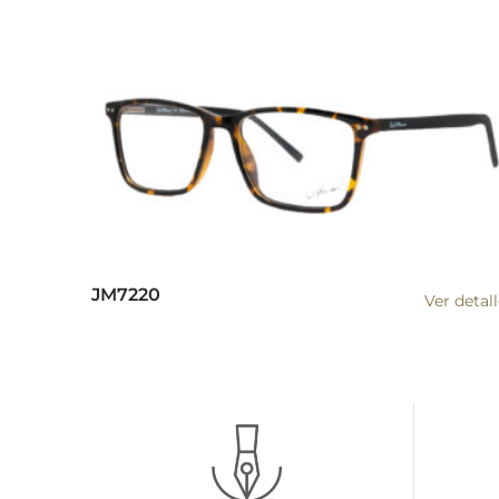
JM7220
Ver detal