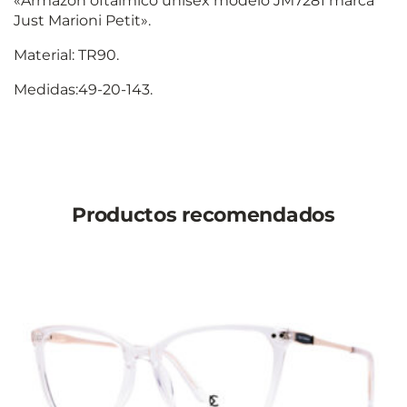
«Armazón oftálmico unisex modelo JM7281 marca
Just Marioni Petit».
Material: TR90.
Medidas:49-20-143.
Productos recomendados