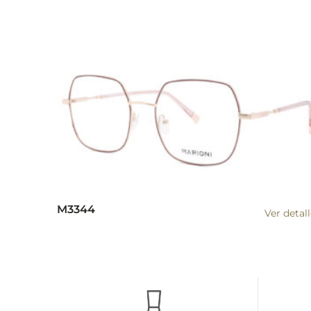
M3344
Ver detal