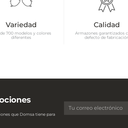
Variedad
Calidad
de 700 modelos y colores
Armazones garantizados c
diferentes
defecto de fabricació
ociones
ciones que Domsa tiene para