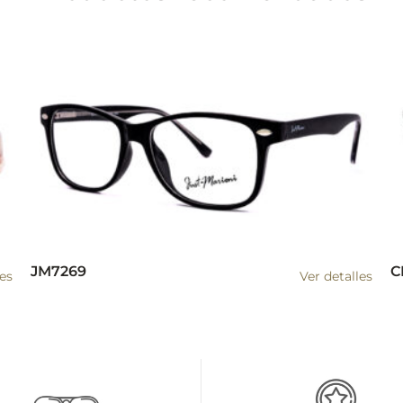
JM7269
C
les
Ver detalles