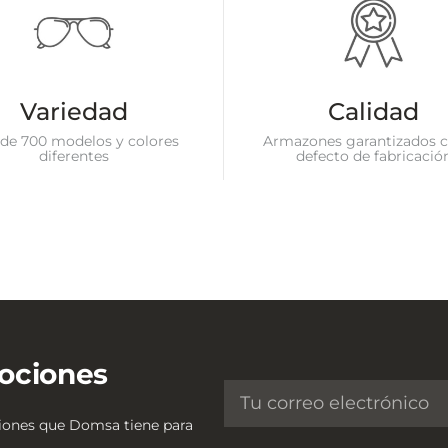
Variedad
Calidad
de 700 modelos y colores
Armazones garantizados c
diferentes
defecto de fabricació
ociones
ciones que Domsa tiene para