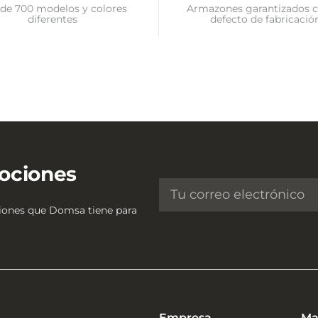
de 700 modelos y colores
Armazones garantizados c
diferentes
defecto de fabricació
ociones
ciones que Domsa tiene para
Empresa
Ma