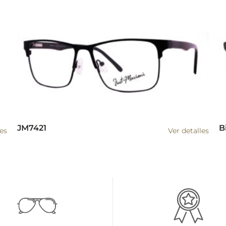
JM7421
B
les
Ver detalles