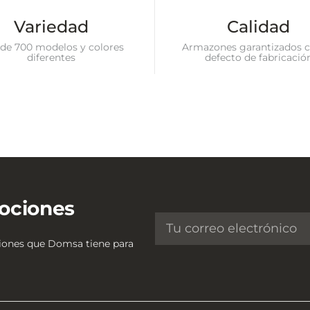
Variedad
Calidad
de 700 modelos y colores
Armazones garantizados c
diferentes
defecto de fabricació
ociones
ciones que Domsa tiene para